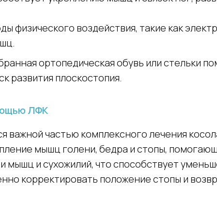
ды физического воздействия, такие как элект
шц.
бранная ортопедическая обувь или стельки по
ск развития плоскостопия.
мощью ЛФК
ся важной частью комплексного лечения косол
епление мышц голени, бедра и стопы, помога
ти мышц и сухожилий, что способствует умен
нно корректировать положение стопы и возвр