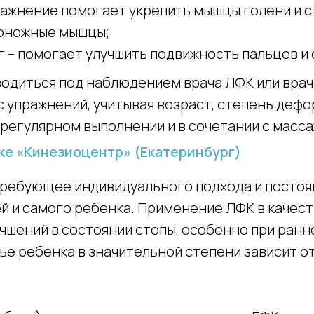
пражнение помогает укрепить мышцы голени и с
роножные мышцы;
г – помогает улучшить подвижность пальцев и 
водиться под наблюдением врача ЛФК или вра
 упражнений, учитывая возраст, степень дефо
регулярном выполнении и в сочетании с масса
ке «Кинезиоцентр» (Екатеринбург)
 требующее индивидуального подхода и посто
ей и самого ребенка. Применение ЛФК в качес
чшений в состоянии стопы, особенно при ранн
вье ребенка в значительной степени зависит о