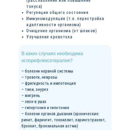
(расслабление или повышение
тонуса)
Регуляция общего состояния
Иммуномодуляция (т.е. перестройка
адаптивности организма)
Очищение организма (от шлаков)
Улучшение кровотока
В каких случаях необходима
иглорефлексотерапия?
– болезни нервной системы
– тревоги, неврозы
– фригидность и импотенция
– тики, энурез
– мигрень
– звон в ушах
– гипертония и гипотония
– болезни органов дыхания (хронические:
ринит, фарингит, тонзиллит, ларинготрахеит,
бронхит, бронхиальная астма)