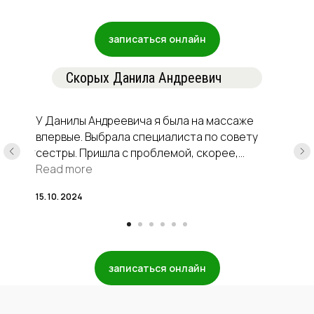
записаться онлайн
Скорых Данила Андреевич
Заказать звонок
У Данилы Андреевича я была на массаже​
впервые. Выбрала специалиста по совету
сестры. Пришла с проблемой, скорее,
психологического характера. На фоне
Read more
постоянных переработок, недосыпов и
15. 10. 2024
жизненных проблем было чувство общего
перенапряжения, и дошло до еженедельных
нервных срывов. В период отпуска решила
помочь своему телу, позволить себе
расслабиться с помощью массажа. Первый
записаться онлайн
раз прошел тяжело. Тело сопротивлялось.
Весь день была усталость, потребность
отдыхать и ничего не делать. Но благодаря