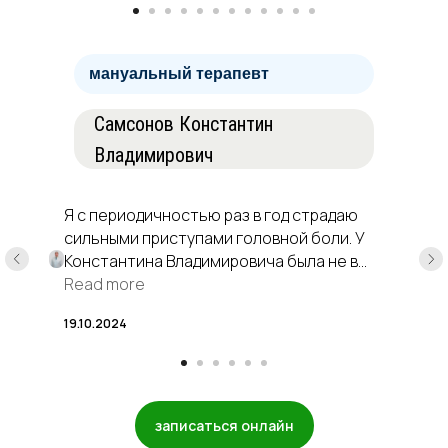
улучшения здоровья
мануальный терапевт
Самсонов Константин
Владимирович
Я с периодичностью раз в год страдаю
сильными приступами головной боли. У
Константина Владимировича была не в
первый раз. Высокопрофессиональный
Read more
доктор. Очень тактичный, улыбчивый
19.10.2024
доктор. Каждое посещение - это
обновление. Качество сна, жизни
улучшается, и я забываю про боль в шее
или в голове. Огромное спасибо!
записаться онлайн