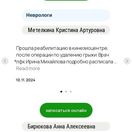
Неврологи
Метелкина Кристина Артуровна
Прошла реабилитацию в кинезиоцентре,
после операции по удалению грыжи. Врач
лфк Ирина Михайлова подробно расписала и
назначила лечение. Тренировки проходили
Read more
под наблюдение инструктора Ивана Возова.
10. 11. 2024
👍 Отличный тренер, всегда контролирует
выполнение упражнений, тренировки
проходили комфортно. Много разных
тренажеров. Упражнения помогли
избавиться от болевых симптомов.
записаться онлайн
Качество жизни улучшилось, эмоционально
получила заряд положительной энергии.
Бирюкова Анна Алексеевна
Посетив кинезиоцентр и пройдя лечение я