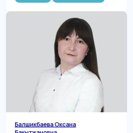
Балшикбаева Оксана
Бакытжановна